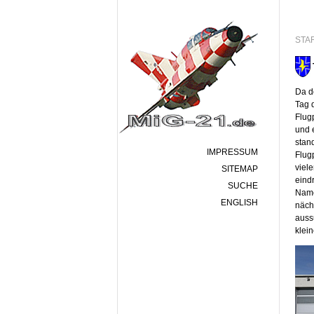
STA
Da d
Tag 
Flug
und 
stan
IMPRESSUM
Flug
viel
SITEMAP
eind
SUCHE
Name
ENGLISH
näch
auss
klei