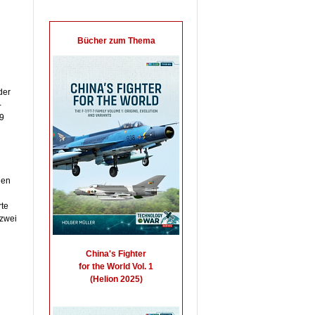
 der
-
29
d
hen
rte
 zwei