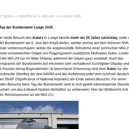
RTSEITE
>>
DEUTSCH
>>
ARCHIV
>> LAAGE 2026
Tag der Bundeswehr Laage 2026
er letzte Besuch des
Autors
in Laage bereits
mehr als 20 Jahre zurücklag
, sollte
der Bundeswehr am 6. Juni den Anlaß bieten, wieder einmal auf dem früheren NVA
platz vorbeizuschauen, wobei die angekündigte Teilnahme einer polnischen MiG-
einer schwedischen Gripen am Flugprogramm zusätzliche Motivation boten. Leider
d die MiG-29 nur im Static Display, während die Gripen ganz ausblieb. Auch das
programm der Bundeswehr bot mit einem sehr verhaltenen Eurofighter-Display un
en Pausen wenig Begeisterndes. In besonderer Erinnerung sind dem
Autor
nur der
rucksvolle Überflug der drei A400M und die Vorführung unter dem schönen deutsc
n SNAP (Significance of National Airpower) am Ende seines Besuchs. Für seine
sten Besuche beim Tag der Bundeswehr wird er sich gewiß näherliegende Stando
uchen, um das Aufwand-Nutzen-Verhältnis zu verbessern. Hier der Bildbericht (mit
nen Reminiszenzen an die MiG-21):